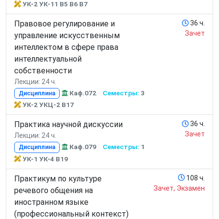
УК-2 УК-11 В5 В6 В7
Правовое регулирование и
36 ч.
Зачет
управление искусственным
интеллектом в сфере права
интеллектуальной
собственности
Лекции: 24 ч.
Каф.072
Семестры:
3
Дисциплина
УК-2 УКЦ-2 В17
Практика научной дискуссии
36 ч.
Зачет
Лекции: 24 ч.
Каф.079
Семестры:
1
Дисциплина
УК-1 УК-4 В19
Практикум по культуре
108 ч.
Зачет, Экзамен
речевого общения на
иностранном языке
(профессиональный контекст)