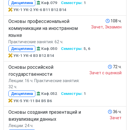
Каф.079
Семестры:
1
Дисциплина
УК-1 УК-2 УК-6 В11 В12 В14
Основы профессиональной
108 ч.
Зачет, Экзамен
коммуникации на иностранном
языке
Практические занятия: 62 ч.
Каф.050
Семестры:
5, 6
Дисциплина
УК-1 УК-4 В3 В12 В14
Основы российской
72 ч.
Зачет с оценкой
государственности
Лекции: 16 ч.
Практические занятия:
32 ч.
Каф.052
Семестры:
1
Дисциплина
УК-5 УК-11 В4 В5 В6
Основы создания презентаций и
36 ч.
Зачет
визуализации данных
Лекции: 24 ч.