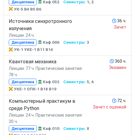
Каф.052
Семестры:
1, 2
Дисциплина
УК-5 В4 В5 В6
Источники синхротронного
36 ч.
Зачет
излучения
Лекции: 24 ч.
Каф.006
Семестры:
3
Дисциплина
УК-1 УКЕ-1 В11 В14
Квантовая механика
360 ч.
Экзамен
Лекции: 77 ч.
Практические занятия:
78 ч.
Каф.032
Семестры:
5, 6
Дисциплина
УКЕ-1 ОПК-1 В18 В19
Компьютерный практикум в
72 ч.
Зачет с оценкой
среде Python
Лекции: 24 ч.
Практические занятия:
30 ч.
Каф.010
Семестры:
8
Дисциплина