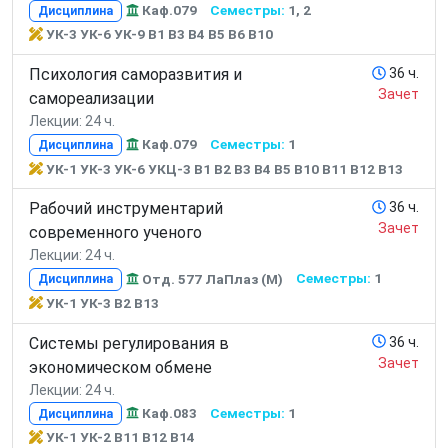
Каф.079
Семестры:
1, 2
Дисциплина
УК-3 УК-6 УК-9 В1 В3 В4 В5 В6 В10
Психология саморазвития и
36 ч.
Зачет
самореализации
Лекции: 24 ч.
Каф.079
Семестры:
1
Дисциплина
УК-1 УК-3 УК-6 УКЦ-3 В1 В2 В3 В4 В5 В10 В11 В12 В13
Рабочий инструментарий
36 ч.
Зачет
современного ученого
Лекции: 24 ч.
Отд. 577 ЛаПлаз (М)
Семестры:
1
Дисциплина
УК-1 УК-3 В2 В13
Системы регулирования в
36 ч.
Зачет
экономическом обмене
Лекции: 24 ч.
Каф.083
Семестры:
1
Дисциплина
УК-1 УК-2 В11 В12 В14