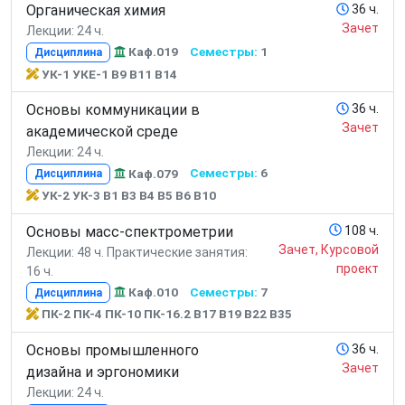
Органическая химия
36 ч.
Зачет
Лекции: 24 ч.
Каф.019
Семестры:
1
Дисциплина
УК-1 УКЕ-1 В9 В11 В14
Основы коммуникации в
36 ч.
Зачет
академической среде
Лекции: 24 ч.
Каф.079
Семестры:
6
Дисциплина
УК-2 УК-3 В1 В3 В4 В5 В6 В10
Основы масс-спектрометрии
108 ч.
Зачет, Курсовой
Лекции: 48 ч.
Практические занятия:
проект
16 ч.
Каф.010
Семестры:
7
Дисциплина
ПК-2 ПК-4 ПК-10 ПК-16.2 В17 В19 В22 В35
Основы промышленного
36 ч.
Зачет
дизайна и эргономики
Лекции: 24 ч.