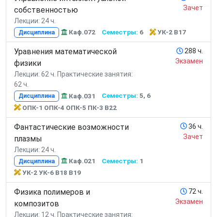
Зачет
собственностью
Лекции: 24 ч.
Каф.072
Семестры:
6
УК-2 В17
Дисциплина
Уравнения математической
288 ч.
Экзамен
физики
Лекции: 62 ч.
Практические занятия:
62 ч.
Каф.031
Семестры:
5, 6
Дисциплина
ОПК-1 ОПК-4 ОПК-5 ПК-3 В22
Фантастические возможности
36 ч.
Зачет
плазмы
Лекции: 24 ч.
Каф.021
Семестры:
1
Дисциплина
УК-2 УК-6 В18 В19
Физика полимеров и
72 ч.
Экзамен
композитов
Лекции: 12 ч.
Практические занятия: