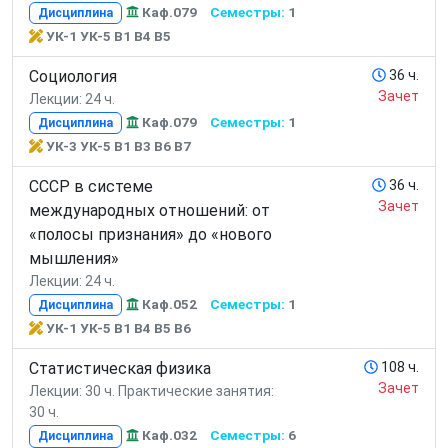
Каф.079
Семестры:
1
Дисциплина
УК-1 УК-5 В1 В4 В5
Социология
36 ч.
Зачет
Лекции: 24 ч.
Каф.079
Семестры:
1
Дисциплина
УК-3 УК-5 В1 В3 В6 В7
СССР в системе
36 ч.
Зачет
международных отношений: от
«полосы признания» до «нового
мышления»
Лекции: 24 ч.
Каф.052
Семестры:
1
Дисциплина
УК-1 УК-5 В1 В4 В5 В6
Статистическая физика
108 ч.
Зачет
Лекции: 30 ч.
Практические занятия:
30 ч.
Каф.032
Семестры:
6
Дисциплина