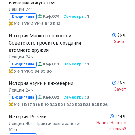
изучения искусства
Лекции: 24 ч.
Каф.079
Семестры:
1
Дисциплина
УК-1 УК-2 УК-5 В12 В13
История Манхэттенского и
36 ч.
Зачет
Советского проектов создания
атомного оружия
Лекции: 24 ч.
Каф.011
Семестры:
1
Дисциплина
УК-1 УК-5 В4 В5 В6
История науки и инженерии
36 ч.
Зачет
Лекции: 24 ч.
Каф.032
Семестры:
3
Дисциплина
УК-1 В17 В18 В19 В20 В21 В22 В23 В24 В25 В26
История России
144 ч.
Зачет, Зачет с
Лекции: 40 ч.
Практические занятия:
оценкой
62 ч.