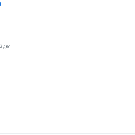
.
й для
.