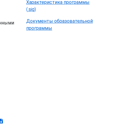
Характеристика программы
(
.sig
)
Документы образовательной
анными
программы